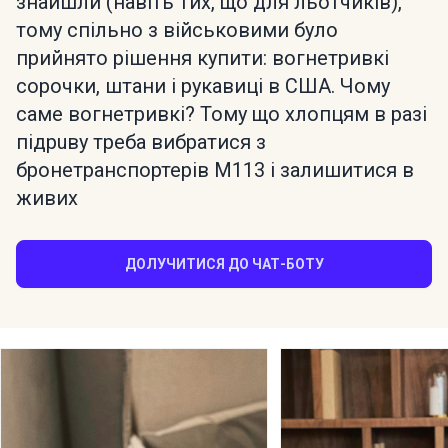
знайшли (навіть тих, що для льотчиків),
тому спільно з військовими було
прийнято рішення купити: вогнетривкі
сорочки, штани і рукавиці в США. Чому
саме вогнетривкі? Тому що хлопцям в разі
підрuву треба вибратися з
бронетранспортерів М113 і залишитися в
живих
ДОЛУЧИТИСЯ ДО ЧАТ-БОТУ