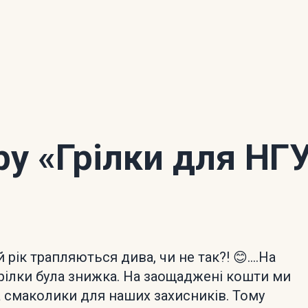
ору
«Грілки для НГ
рік трапляються дива, чи не так?! 😊....На
грілки була знижка. На заощаджені кошти ми
а смаколики для наших захисників. Тому