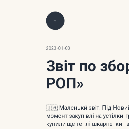
2023-01-03
Звіт по зб
РОП»
🇺🇦 Маленькй звіт. Під Новий 
момент закупівлі на устілки-
купили ще теплі шкарпетки т