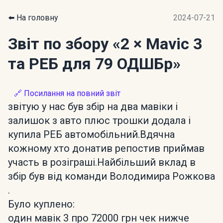
⬅️ На головну
2024-07-21
Звіт по збору
«2 × Mavic 3
та РЕБ для 79 ОДШБр»
🔗 Посилання на повний звіт
звітую у нас був збір на два мавіки і
залишок з авто плюс трошки додала і
купила РЕБ автомобільний.Вдячна
кожному хто донатив репостив приймав
участь в розіграші.Найбільший вклад в
збір був від команди Володимира Рожкова
.
Було куплено:
один мавік 3 про 72000 грн чек нижче