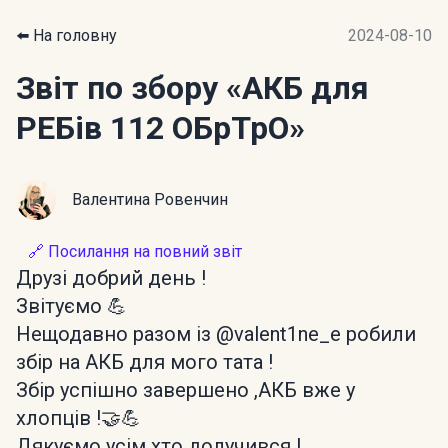
⬅️ На головну
2024-08-10
Звіт по збору
«АКБ для
РЕБів 112 ОБрТрО»
Валентина Ровенчин
🔗 Посилання на повний звіт
Друзі добрий день !
Звітуємо 💪
Нещодавно разом із @valent1ne_e робили
збір на АКБ для мого тата !
Збір успішно завершено ,АКБ вже у
хлопців !🤝💪
Дякуємо усім хто долучився !