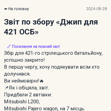
⬅️ На головну
2024-08-28
Звіт по збору
«Джип для
421 ОСБ»
🔗 Посилання на повний звіт
Збір для 421-го стрілецького батальйону,
успішно закрито!
В першу чергу, хочу подякувати всім хто
долучився.
Ви неймовірні!🔥
📌Як і обіцяла, звіт.
Придбали 2 автівки:
Mitsubishi L200,
Mitsubishi Pajero wagon, на 7 місць.