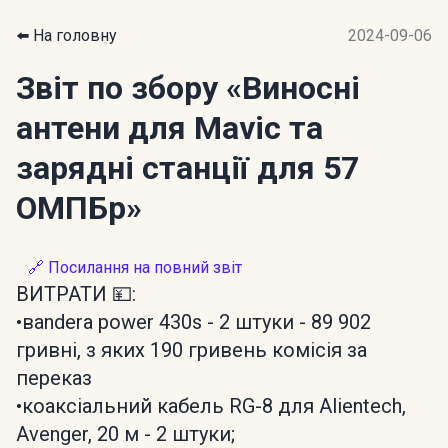
⬅️ На головну
2024-09-06
Звіт по збору
«Виносні
антени для Mavic та
зарядні станції для 57
ОМПБр»
🔗 Посилання на повний звіт
ВИТРАТИ 💴:
•вandera power 430s - 2 штуки - 89 902
гривні, з яких 190 гривень комісія за
переказ
•коаксіальний кабель RG-8 для Alientech,
Avenger, 20 м - 2 штуки;