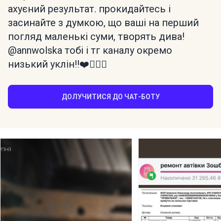
ахуєний результат. прокидайтесь і
засинайте з думкою, що ваші на перший
погляд маленькі суми, творять дива!
@annwolska тобі і тг каналу окремо
низький уклін!!❤️🙇🏼‍♀️
ДОЛУЧИТИСЯ ДО ЧАТ-БОТУ