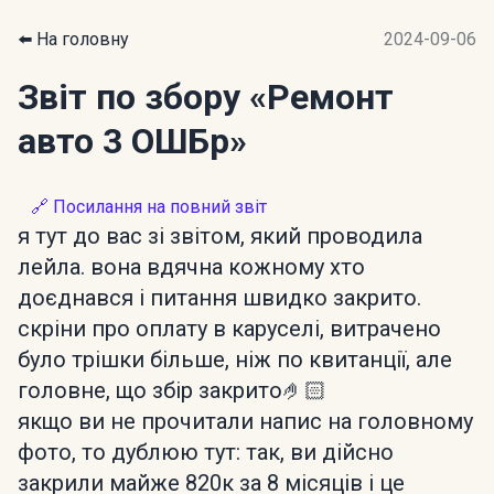
⬅️ На головну
2024-09-06
Звіт по збору
«Ремонт
авто 3 ОШБр»
🔗 Посилання на повний звіт
я тут до вас зі звітом, який проводила
лейла. вона вдячна кожному хто
доєднався і питання швидко закрито.
скріни про оплату в каруселі, витрачено
було трішки більше, ніж по квитанції, але
головне, що збір закрито🤌🏻
якщо ви не прочитали напис на головному
фото, то дублюю тут: так, ви дійсно
закрили майже 820к за 8 місяців і це