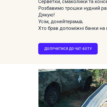
Серветки, смаколики та консе
Розбавимо трошки нудний рац
Дякую!
Усім, донейтерам🙏
Хто брав допоміжні банки на 
ДОЛУЧИТИСЯ ДО ЧАТ-БОТУ