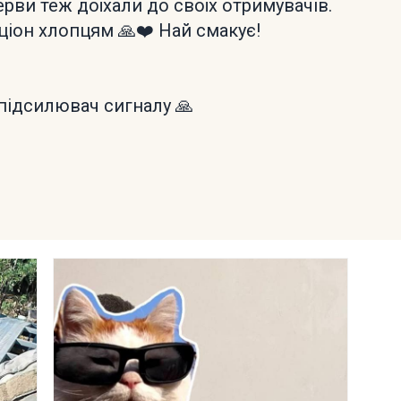
рви теж доїхали до своїх отримувачів.
іон хлопцям 🙏❤️ Най смакує!
підсилювач сигналу 🙏