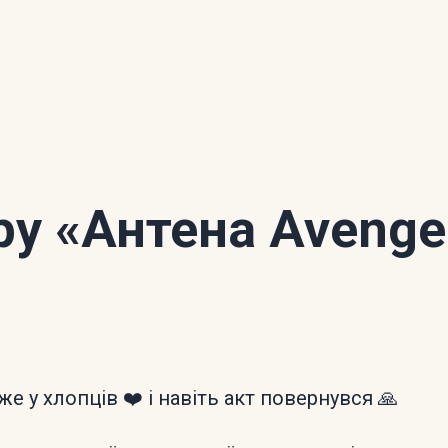
ору
«Антена Avenge
е у хлопців ❤️ і навіть акт повернувся 🙏