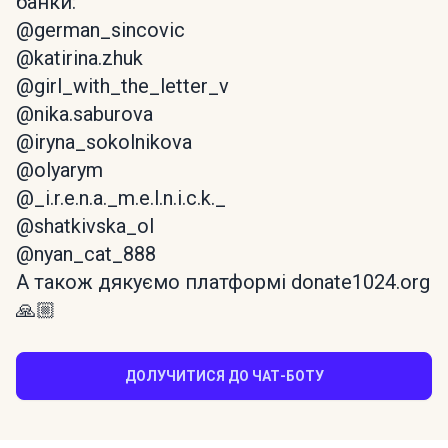
банки:
@german_sincovic
@katirina.zhuk
@girl_with_the_letter_v
@nika.saburova
@iryna_sokolnikova
@olyarym
@_i.r.e.n.a._m.e.l.n.i.c.k._
@shatkivska_ol
@nyan_cat_888
А також дякуємо платформі donate1024.org
🙏🏼
ДОЛУЧИТИСЯ ДО ЧАТ-БОТУ