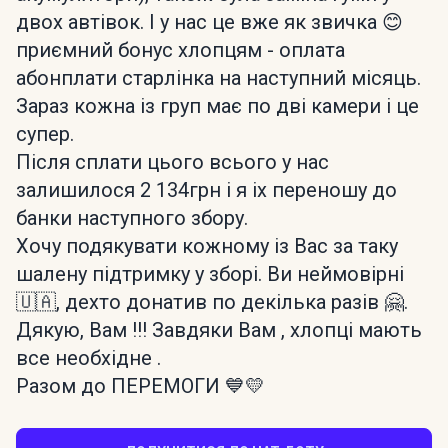
двох автівок. І у нас це вже як звичка 😊
приємний бонус хлопцям - оплата
абонплати старлінка на наступний місяць.
Зараз кожна із груп має по дві камери і це
супер.
Після сплати цього всього у нас
залишилося 2 134грн і я іх переношу до
банки наступного збору.
Хочу подякувати кожному із Вас за таку
шалену підтримку у зборі. Ви неймовірні
🇺🇦, дехто донатив по декілька разів 🤗.
Дякую, Вам !!! Завдяки Вам , хлопці мають
все необхідне .
Разом до ПЕРЕМОГИ 💙💛