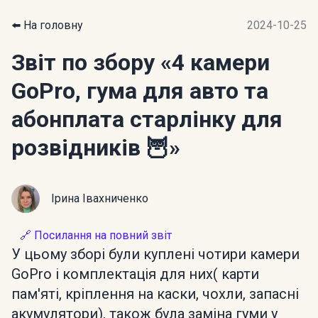
⬅️ На головну
2024-10-25
Звіт по збору
«4 камери
GoPro, гума для авто та
абонплата старлінку для
розвідників 🦉»
Ірина Івахниченко
🔗 Посилання на повний звіт
У цьому зборі були куплені чотири камери
GoPro і комплектація для них( карти
пам'яті, кріплення на каски, чохли, запасні
акумулятори), також була заміна гуми у