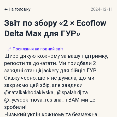
⬅️ На головну
2024-12-11
Звіт по збору
«2 × Ecoflow
Delta Max для ГУР»
🔗 Посилання на повний звіт
Щиро дякую кожному за вашу підтримку,
репости та донатати. Ми придбали 2
зарядні станції jackery для бійців ГУР .
Скажу чесно, що я не думала, що ми
закриємо цей збір, але завдяки
@natalkakhodakivska , @spalah.dj та
@_yevdokimova_ruslana_ і ВАМ ми це
зробили!
Низький уклін кожному та безмежна