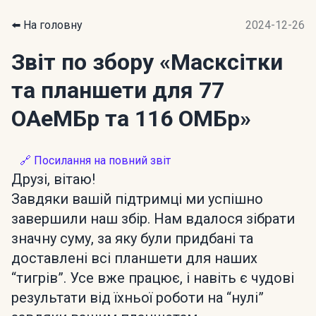
⬅️ На головну
2024-12-26
Звіт по збору
«Масксітки
та планшети для 77
ОАеМБр та 116 ОМБр»
🔗 Посилання на повний звіт
Друзі, вітаю!
Завдяки вашій підтримці ми успішно
завершили наш збір. Нам вдалося зібрати
значну суму, за яку були придбані та
доставлені всі планшети для наших
“тигрів”. Усе вже працює, і навіть є чудові
результати від їхньої роботи на “нулі”