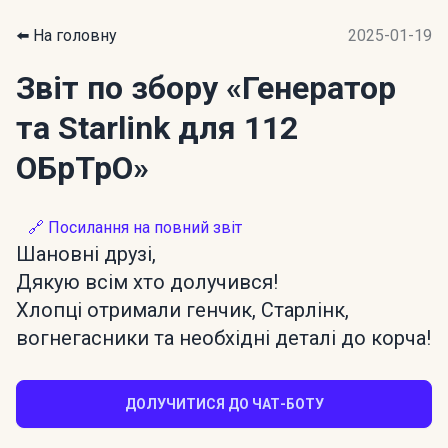
⬅️ На головну
2025-01-19
Звіт по збору
«Генератор
та Starlink для 112
ОБрТрО»
🔗 Посилання на повний звіт
Шановні друзі,
Дякую всім хто долучився!
Хлопці отримали генчик, Старлінк,
вогнегасники та необхідні деталі до корча!
ДОЛУЧИТИСЯ ДО ЧАТ-БОТУ