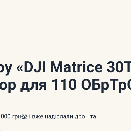
ору
«DJI Matrice 30
ор для 110 ОБрТр
 000 грн😱 і вже надіслали дрон та