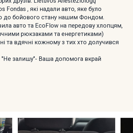
их друзів: Lietuvos Anesteziologų
s Fondas , які надали авто, яке було
о до бойового стану нашим Фондом.
ила авто та EcoFlow на передову хлопцям,
чними рюкзаками та енергетиками)
і та вдячні кожному з тих хто долучився
 "Не залишу"- Ваша допомога вкрай