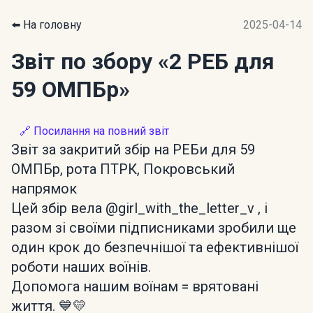
⬅️ На головну
2025-04-14
Звіт по збору
«2 РЕБ для
59 ОМПБр»
🔗 Посилання на повний звіт
Звіт за закритий збір на РЕБи для 59
ОМПБр, рота ПТРК, Покровський
напрямок
Цей збір вела @girl_with_the_letter_v , і
разом зі своїми підписниками зробили ще
один крок до безпечнішої та ефективнішої
роботи наших воїнів.
Допомога нашим воїнам = врятовані
життя. 💙💛