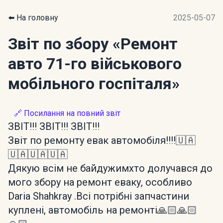
⬅️ На головну
2025-05-07
Звіт по збору
«Ремонт
авто 71-го військового
мобільного госпіталя»
🔗 Посилання на повний звіт
ЗВІТ!!! ЗВІТ!!! ЗВІТ!!!
Звіт по ремонту евак автомобіля!!!!🇺🇦
🇺🇦🇺🇦🇺🇦
Дякую всім не байдужимхто долучався до
мого збору на ремонт еваку, особливо
Daria Shahkray .Всі потрібні запчастини
куплені, автомобіль на ремонті🙏🏻🙏🏻