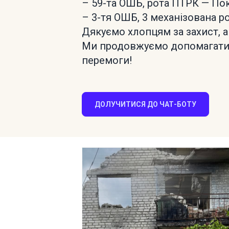
– 59-та ОШБ, рота ПТРК — П
– 3-тя ОШБ, 3 механізована р
Дякуємо хлопцям за захист, а
Ми продовжуємо допомагати д
перемоги!
ДОЛУЧИТИСЯ ДО ЧАТ-БОТУ