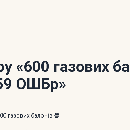
ору
«600 газових б
59 ОШБр»
600 газових балонів 🔵