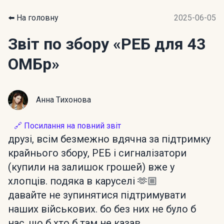
⬅️ На головну
2025-06-05
Звіт по збору
«РЕБ для 43
ОМБр»
Анна Тихонова
🔗 Посилання на повний звіт
друзі, всім безмежно вдячна за підтримку
крайнього збору, РЕБ і сигналізатори
(купили на залишок грошей) вже у
хлопців. подяка в каруселі 🫶🏼
давайте не зупинятися підтримувати
наших військових. бо без них не було б
нас, що б хто б там не казав.