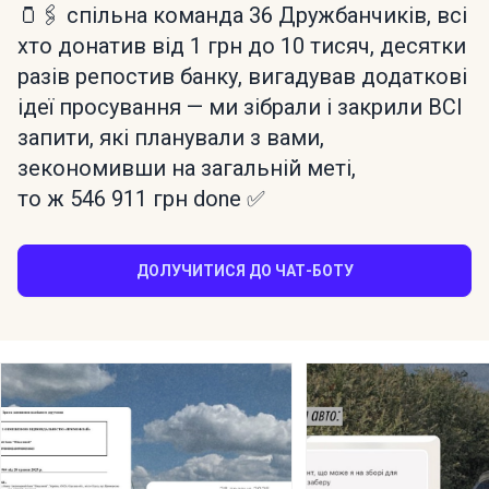
🫙🖇️ спільна команда 36 Дружбанчиків, всі
хто донатив від 1 грн до 10 тисяч, десятки
разів репостив банку, вигадував додаткові
ідеї просування — ми зібрали і закрили ВСІ
запити, які планували з вами,
зекономивши на загальній меті,
то ж 546 911 грн done ✅
ДОЛУЧИТИСЯ ДО ЧАТ-БОТУ