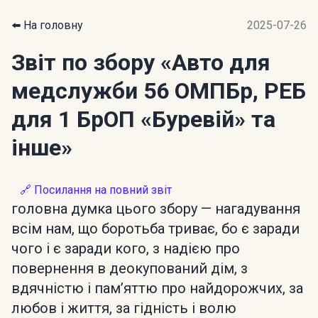
⬅️ На головну
2025-07-26
Звіт по збору
«Авто для
медслужби 56 ОМПБр, РЕБ
для 1 БрОП «Буревій» та
інше»
🔗 Посилання на повний звіт
головна думка цього збору — нагадування
всім нам, що боротьба триває, бо є заради
чого і є заради кого, з надією про
повернення в деокупований дім, з
вдячністю і пам’яттю про найдорожчих, за
любов і життя, за гідність і волю