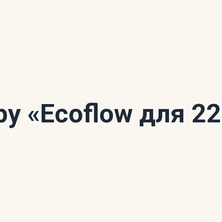
ору
«Ecoflow для 2