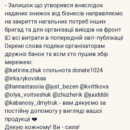
- Залишок що утворився внаслідок
наданих знижок від бізнесів направляємо
на закриття нагальних потреб інших
бригад та для організації виїздів на фронт
💴 всі витрати в попередній звіт-публікації
Окремі слова подяки організаторам
дружніх банок та всім хто пушив збір
мережею:
@katirina.zhuk спільнота donate1024
@irka.rykovskaa
@hannastassiia @just_bezen @kvittkova
@olya_voitseshuk @zhuzherik @juudddii
@kabanosy_dmytruk - вам дякуємо за
постійну допомогу у вигляді вашої
продукції ❤️
Дякую кожному! Ви - сила!