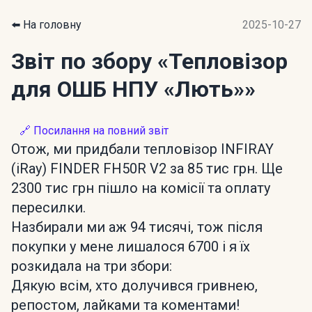
⬅️ На головну
2025-10-27
Звіт по збору
«Тепловізор
для ОШБ НПУ «Лють»»
🔗 Посилання на повний звіт
Отож, ми придбали тепловізор INFIRAY
(iRay) FINDER FH50R V2 за 85 тис грн. Ще
2300 тис грн пішло на комісії та оплату
пересилки.
Назбирали ми аж 94 тисячі, тож після
покупки у мене лишалося 6700 і я їх
розкидала на три збори:
Дякую всім, хто долучився гривнею,
репостом, лайками та коментами!