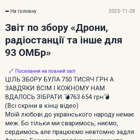
⬅️ На головну
2025-11-28
Звіт по збору
«Дрони,
радіостанції та інше для
93 ОМБр»
🔗 Посилання на повний звіт
ЦІЛЬ ЗБОРУ БУЛА 750 ТИСЯЧ ГРН А
ЗАВДЯКИ ВСІМ І КОЖНОМУ НАМ
ВДАЛОСЬ ЗІБРАТИ 💣763 654 грн💣
(Всі скріни в кінці відео)
Моїй любові до українського народу немає
меж. Бо тільки ми сваримось, ниємо,
сердимось але працюємо невтомно задля