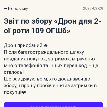
⬅️ На головну
2023-03-29
Звіт по збору
«Дрон для 2-
ої роти 109 ОГШб»
Дрон придбаний!🔥
Після багатостраждального шляху
невдалих покупок, затримок, втрачених
мною телефонів та інших перешкод – це
сталось!
Ще раз дякую всім, хто доєднався до
збору, і прошу пробачення за затримки в
покупці❤️