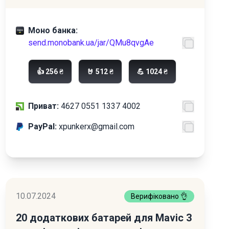
Моно банка:
send.monobank.ua/jar/QMu8qvgAe
👍 256 ₴
🤘 512 ₴
💪 1024 ₴
Приват:
4627 0551 1337 4002
PayPal:
xpunkerx@gmail.com
10.07.2024
Верифіковано 👌
20 додаткових батарей для Mavic 3