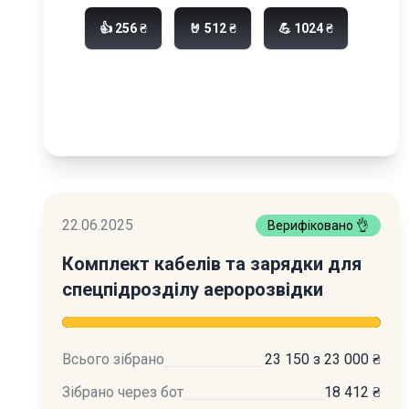
👍 256 ₴
🤘 512 ₴
💪 1024 ₴
22.06.2025
Верифіковано 👌
Комплект кабелів та зарядки для
спецпідрозділу аеророзвідки
Всього зібрано
23 150 з 23 000 ₴
Зібрано через бот
18 412 ₴