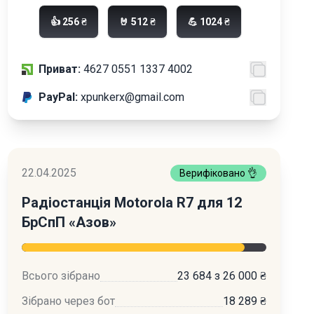
👍 256 ₴
🤘 512 ₴
💪 1024 ₴
Приват:
4627 0551 1337 4002
PayPal:
xpunkerx@gmail.com
22.04.2025
Верифіковано 👌
Радіостанція Motorola R7 для 12
БрСпП «Азов»
Всього зібрано
23 684 з 26 000 ₴
Зібрано через бот
18 289 ₴