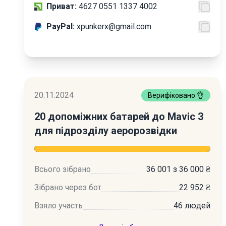
Приват:
4627 0551 1337 4002
PayPal:
xpunkerx@gmail.com
20.11.2024
Верифіковано 👌
20 допоміжних батарей до Mavic 3
для підрозділу аеророзвідки
Всього зібрано
36 001 з 36 000 ₴
Зібрано через бот
22 952 ₴
Взяло участь
46 людей