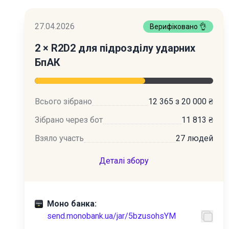
27.04.2026
Верифіковано 👌
2 × R2D2 для підрозділу ударних
БпАК
Всього зібрано
12 365 з 20 000 ₴
Зібрано через бот
11 813 ₴
Взяло участь
27 людей
Деталі збору
Моно банка:
send.monobank.ua/jar/5bzusohsYM