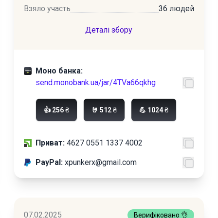
Взяло участь
36 людей
Деталі збору
Моно банка:
send.monobank.ua/jar/4TVa66qkhg
👍 256 ₴
🤘 512 ₴
💪 1024 ₴
Приват:
4627 0551 1337 4002
PayPal:
xpunkerx@gmail.com
07.02.2025
Верифіковано 👌