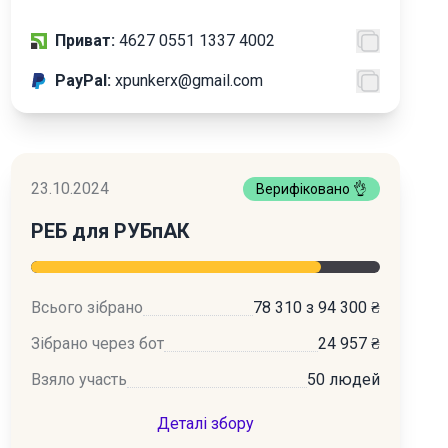
Приват:
4627 0551 1337 4002
PayPal:
xpunkerx@gmail.com
23.10.2024
Верифіковано 👌
РЕБ для РУБпАК
Всього зібрано
78 310 з 94 300 ₴
Зібрано через бот
24 957 ₴
Взяло участь
50 людей
Деталі збору