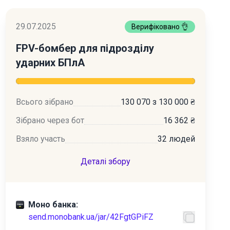
29.07.2025
Верифіковано 👌
FPV-бомбер для підрозділу
ударних БПлА
Всього зібрано
130 070 з 130 000 ₴
Зібрано через бот
16 362 ₴
Взяло участь
32 людей
Деталі збору
Моно банка:
send.monobank.ua/jar/42FgtGPiFZ