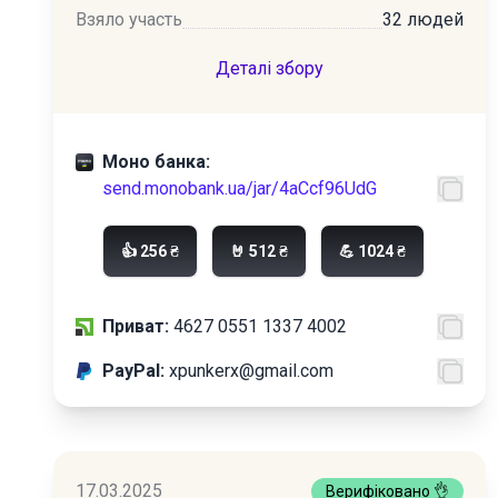
Взяло участь
32 людей
Деталі збору
Моно банка:
send.monobank.ua/jar/4aCcf96UdG
👍 256 ₴
🤘 512 ₴
💪 1024 ₴
Приват:
4627 0551 1337 4002
PayPal:
xpunkerx@gmail.com
17.03.2025
Верифіковано 👌