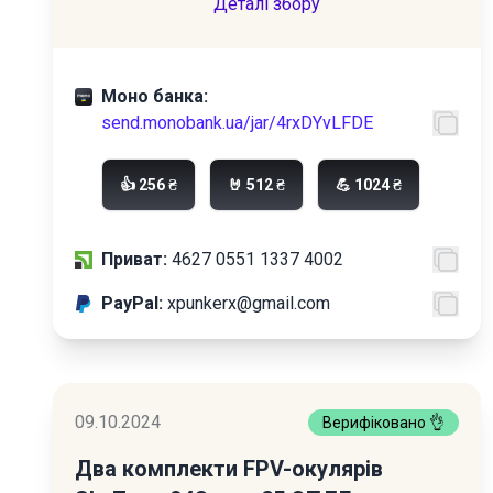
Деталі збору
Моно банка:
send.monobank.ua/jar/4rxDYvLFDE
👍 256 ₴
🤘 512 ₴
💪 1024 ₴
Приват:
4627 0551 1337 4002
PayPal:
xpunkerx@gmail.com
09.10.2024
Верифіковано 👌
Два комплекти FPV-окулярів