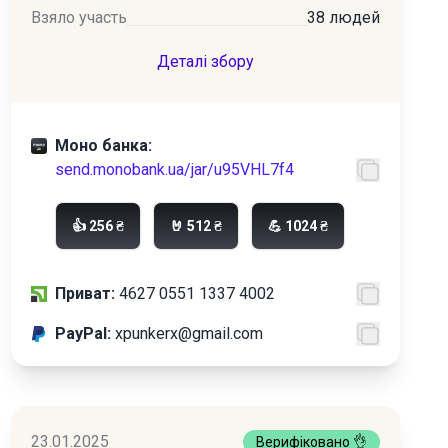
Взяло участь
38 людей
Деталі збору
Моно банка:
send.monobank.ua/jar/u95VHL7f4
👍 256 ₴
🤘 512 ₴
💪 1024 ₴
Приват:
4627 0551 1337 4002
PayPal:
xpunkerx@gmail.com
23.01.2025
Верифіковано 👌