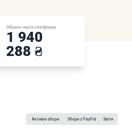
Зібрано через платформу
1 940
288 ₴
Активні збори
Збори з PayPal
Звіти