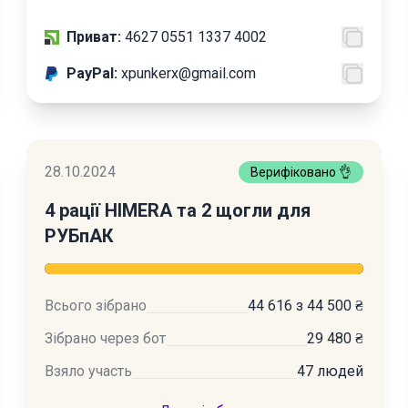
Приват:
4627 0551 1337 4002
PayPal:
xpunkerx@gmail.com
28.10.2024
Верифіковано 👌
4 рації HIMERA та 2 щогли для
РУБпАК
Всього зібрано
44 616 з 44 500 ₴
Зібрано через бот
29 480 ₴
Взяло участь
47 людей