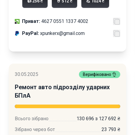
👍 256 ₴
🤘 512 ₴
💪 1024 ₴
Приват:
4627 0551 1337 4002
PayPal:
xpunkerx@gmail.com
30.05.2025
Верифіковано 👌
Ремонт авто підрозділу ударних
БПлА
Всього зібрано
130 696 з 127 692 ₴
Зібрано через бот
23 793 ₴