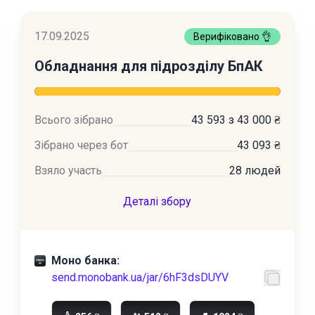
17.09.2025
Верифіковано 👌
Обладнання для підрозділу БпАК
Всього зібрано
43 593 з 43 000 ₴
Зібрано через бот
43 093 ₴
Взяло участь
28 людей
Деталі збору
Моно банка:
send.monobank.ua/jar/6hF3dsDUYV