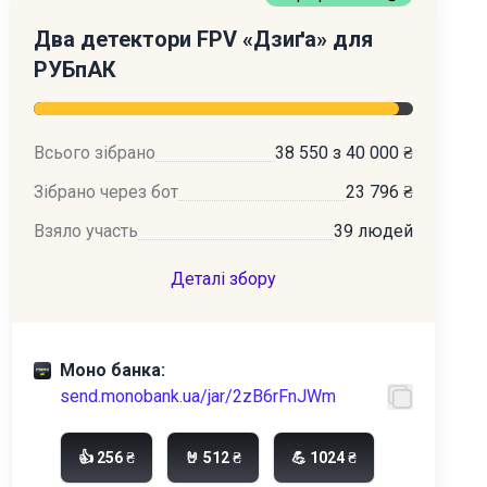
Два детектори FPV «Дзиґа» для
РУБпАК
Всього зібрано
38 550 з 40 000 ₴
Зібрано через бот
23 796 ₴
Взяло участь
39 людей
Деталі збору
Моно банка:
send.monobank.ua/jar/2zB6rFnJWm
👍 256 ₴
🤘 512 ₴
💪 1024 ₴