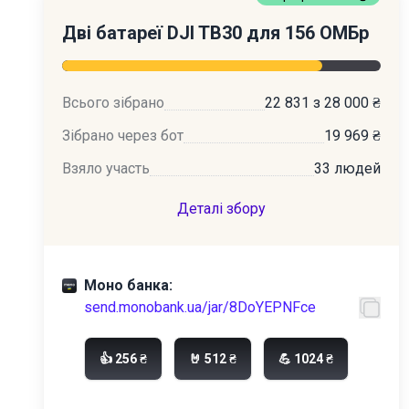
Дві батареї DJI TB30 для 156 ОМБр
Всього зібрано
22 831 з 28 000 ₴
Зібрано через бот
19 969 ₴
Взяло участь
33 людей
Деталі збору
Моно банка:
send.monobank.ua/jar/8DoYEPNFce
👍 256 ₴
🤘 512 ₴
💪 1024 ₴