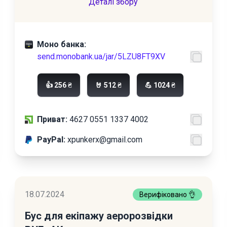
Деталі збору
Моно банка:
send.monobank.ua/jar/5LZU8FT9XV
👍 256 ₴
🤘 512 ₴
💪 1024 ₴
Приват:
4627 0551 1337 4002
PayPal:
xpunkerx@gmail.com
18.07.2024
Верифіковано 👌
Бус для екіпажу аеророзвідки