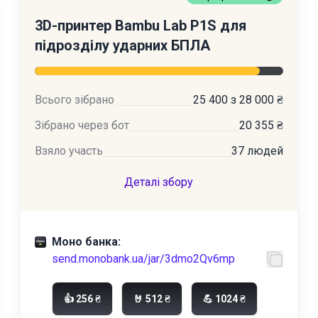
3D-принтер Bambu Lab P1S для
підрозділу ударних БПЛА
Всього зібрано
25 400 з 28 000 ₴
Зібрано через бот
20 355 ₴
Взяло участь
37 людей
Деталі збору
Моно банка:
send.monobank.ua/jar/3dmo2Qv6mp
👍 256 ₴
🤘 512 ₴
💪 1024 ₴