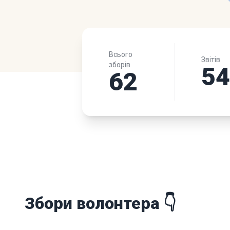
Всього
Звітів
зборів
5
62
Збори волонтера 👇