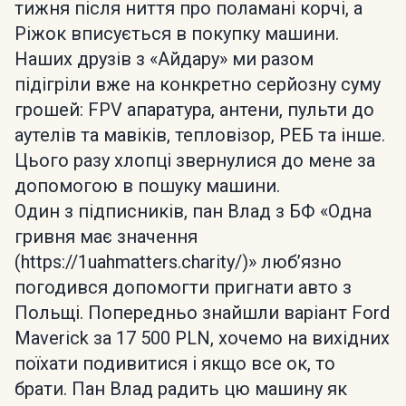
тижня після ниття про поламані корчі, а
Ріжок вписується в покупку машини.
Наших друзів з «Айдару» ми разом
підігріли вже на конкретно серйозну суму
грошей: FPV апаратура, антени, пульти до
аутелів та мавіків, тепловізор, РЕБ та інше.
Цього разу хлопці звернулися до мене за
допомогою в пошуку машини.
Один з підписників, пан Влад з БФ «Одна
гривня має значення
(https://1uahmatters.charity/)» люб’язно
погодився допомогти пригнати авто з
Польщі. Попередньо знайшли варіант Ford
Maverick за 17 500 PLN, хочемо на вихідних
поїхати подивитися і якщо все ок, то
брати. Пан Влад радить цю машину як