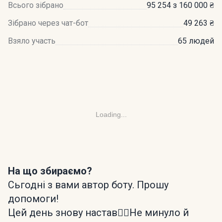
Всього зібрано
95 254 з 160 000 ₴
Зібрано через чат-бот
49 263 ₴
Взяло участь
65 людей
Loading...
На що збираємо?
Сьгодні з вами автор боту. Прошу
допомоги!
Цей день знову настав🤦‍♂️Не минуло й