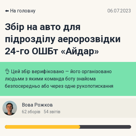
⬅️ На головну
06.07.2023
Збір на авто для
підрозділу аеророзвідки
24-го ОШБт «Айдар»
👌 Цей збір верифіковано — його організовано
людьми з якими команда боту знайома
безпосередньо або через одне рукопотискання
Вова Рожков
62 зборів
54 звітів