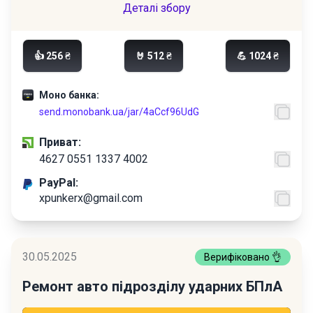
Деталі збору
👍 256 ₴
🤘 512 ₴
💪 1024 ₴
Моно банка:
send.monobank.ua/jar/4aCcf96UdG
Приват:
4627 0551 1337 4002
PayPal:
xpunkerx@gmail.com
30.05.2025
Верифіковано 👌
Ремонт авто підрозділу ударних БПлА