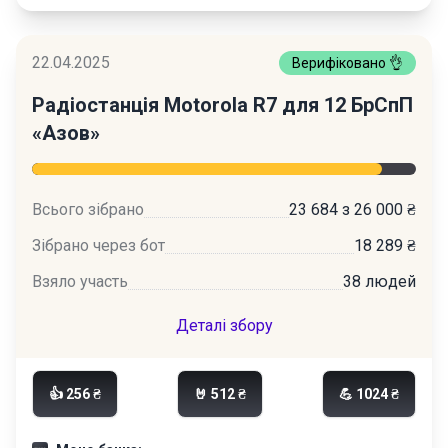
22.04.2025
Верифіковано 👌
Радіостанція Motorola R7 для 12 БрСпП
«Азов»
Всього зібрано
23 684 з 26 000 ₴
Зібрано через бот
18 289 ₴
Взяло участь
38 людей
Деталі збору
👍 256 ₴
🤘 512 ₴
💪 1024 ₴