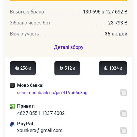
Всього зібрано
130 696 з 127 692 ₴
Зібрано через бот
23 793 ₴
Взяло участь
36 людей
Деталі збору
👍 256 ₴
🤘 512 ₴
💪 1024 ₴
Моно банка:
send.monobank.ua/jar/4TVa66qkhg
Приват:
4627 0551 1337 4002
PayPal:
xpunkerx@gmail.com