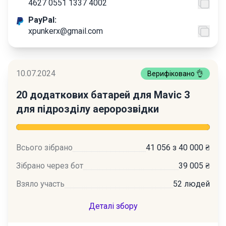
4627 0551 1337 4002
PayPal:
xpunkerx@gmail.com
10.07.2024
Верифіковано 👌
20 додаткових батарей для Mavic 3
для підрозділу аеророзвідки
Всього зібрано
41 056 з 40 000 ₴
Зібрано через бот
39 005 ₴
Взяло участь
52 людей
Деталі збору