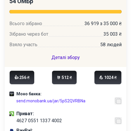
54 ОМБр
Всього зібрано
36 919 з 35 000 ₴
Зібрано через бот
35 003 ₴
Взяло участь
58 людей
Деталі збору
👍 256 ₴
🤘 512 ₴
💪 1024 ₴
Моно банка:
send.monobank.ua/jar/5pS2QVRBNa
Приват:
4627 0551 1337 4002
PayPal: