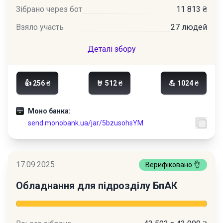
Зібрано через бот
11 813 ₴
Взяло участь
27 людей
Деталі збору
👍 256 ₴
🤘 512 ₴
💪 1024 ₴
Моно банка:
send.monobank.ua/jar/5bzusohsYM
17.09.2025
Верифіковано 👌
Обладнання для підрозділу БпАК