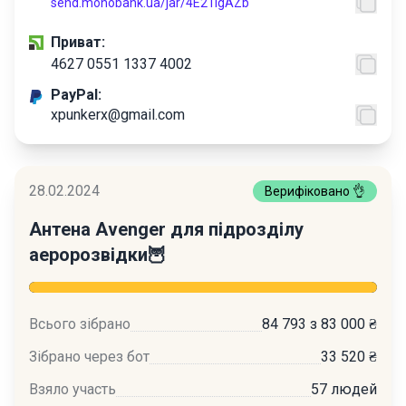
send.monobank.ua/jar/4E21igAZb
Приват:
4627 0551 1337 4002
PayPal:
xpunkerx@gmail.com
28.02.2024
Верифіковано 👌
Антена Avenger для підрозділу
аеророзвідки🦉
Всього зібрано
84 793 з 83 000 ₴
Зібрано через бот
33 520 ₴
Взяло участь
57 людей