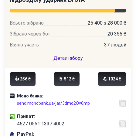
Всього зібрано
25 400 з 28 000 ₴
Зібрано через бот
20 355 ₴
Взяло участь
37 людей
Деталі збору
👍 256 ₴
🤘 512 ₴
💪 1024 ₴
Моно банка:
send.monobank.ua/jar/3dmo2Qv6mp
Приват:
4627 0551 1337 4002
PayPal: