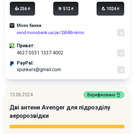
👍 256 ₴
🤘 512 ₴
💪 1024 ₴
Моно банка:
send.monobank.ua/jar/2iB4Brvkms
Приват:
4627 0551 1337 4002
PayPal:
xpunkerx@gmail.com
13.06.2024
Верифіковано 👌
Дві антени Avenger для підрозділу
аеророзвідки