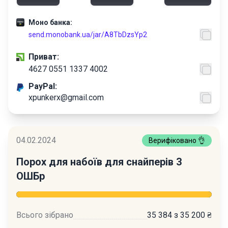
Моно банка:
send.monobank.ua/jar/A8TbDzsYp2
Приват:
4627 0551 1337 4002
PayPal:
xpunkerx@gmail.com
04.02.2024
Верифіковано 👌
Порох для набоїв для снайперів 3
ОШБр
Всього зібрано
35 384 з 35 200 ₴