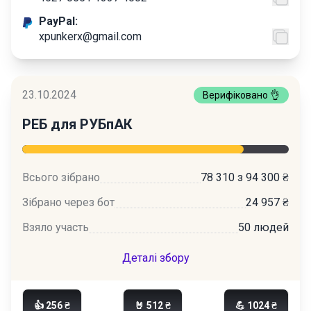
PayPal:
xpunkerx@gmail.com
23.10.2024
Верифіковано 👌
РЕБ для РУБпАК
Всього зібрано
78 310 з 94 300 ₴
Зібрано через бот
24 957 ₴
Взяло участь
50 людей
Деталі збору
👍 256 ₴
🤘 512 ₴
💪 1024 ₴