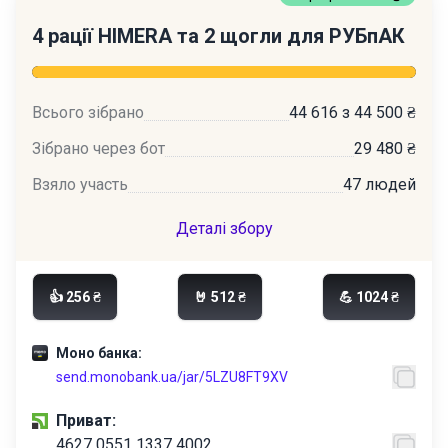
4 рації HIMERA та 2 щогли для РУБпАК
Всього зібрано
44 616 з 44 500 ₴
Зібрано через бот
29 480 ₴
Взяло участь
47 людей
Деталі збору
👍 256 ₴
🤘 512 ₴
💪 1024 ₴
Моно банка:
send.monobank.ua/jar/5LZU8FT9XV
Приват:
4627 0551 1337 4002