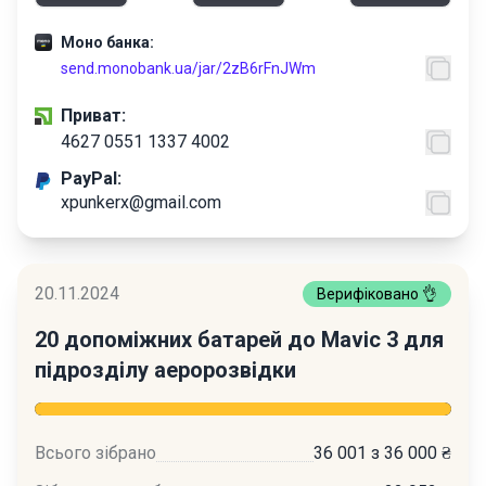
Моно банка:
send.monobank.ua/jar/2zB6rFnJWm
Приват:
4627 0551 1337 4002
PayPal:
xpunkerx@gmail.com
20.11.2024
Верифіковано 👌
20 допоміжних батарей до Mavic 3 для
підрозділу аеророзвідки
Всього зібрано
36 001 з 36 000 ₴