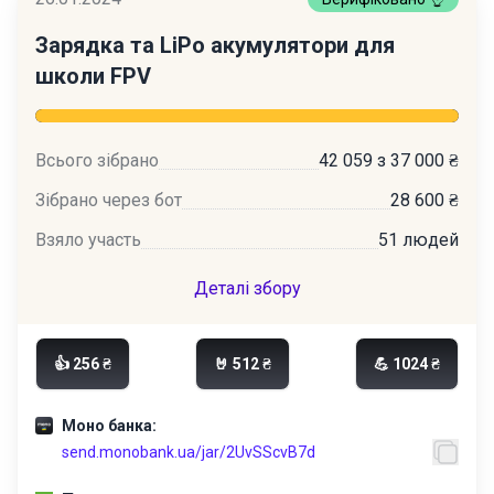
Зарядка та LiPo акумулятори для
школи FPV
Всього зібрано
42 059 з 37 000 ₴
Зібрано через бот
28 600 ₴
Взяло участь
51 людей
Деталі збору
👍 256 ₴
🤘 512 ₴
💪 1024 ₴
Моно банка:
send.monobank.ua/jar/2UvSScvB7d