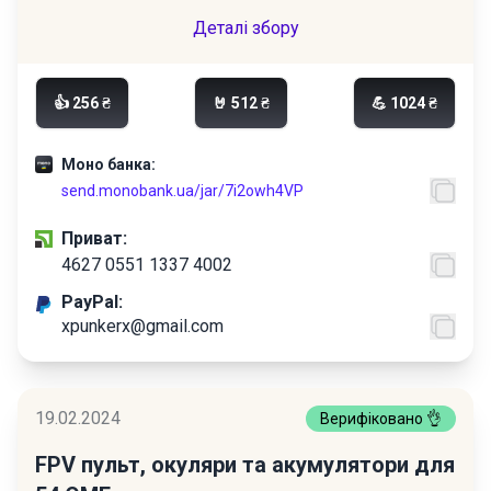
Деталі збору
👍 256 ₴
🤘 512 ₴
💪 1024 ₴
Моно банка:
send.monobank.ua/jar/7i2owh4VP
Приват:
4627 0551 1337 4002
PayPal:
xpunkerx@gmail.com
19.02.2024
Верифіковано 👌
FPV пульт, окуляри та акумулятори для