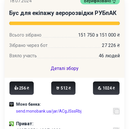
18.07.2024
Верифіковано 👌
Бус для екіпажу аеророзвідки РУБпАК
Всього зібрано
151 750 з 151 000 ₴
Зібрано через бот
27 226 ₴
Взяло участь
46 людей
Деталі збору
👍 256 ₴
🤘 512 ₴
💪 1024 ₴
Моно банка:
send.monobank.ua/jar/ACgJSssRbj
Приват: