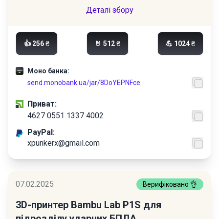
Деталі збору
👍 256 ₴
🤘 512 ₴
💪 1024 ₴
Моно банка:
send.monobank.ua/jar/8DoYEPNFce
Приват:
4627 0551 1337 4002
PayPal:
xpunkerx@gmail.com
07.02.2025
Верифіковано 👌
3D-принтер Bambu Lab P1S для
підрозділу ударних БПЛА