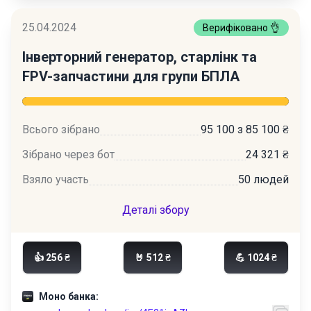
25.04.2024
Верифіковано 👌
Інверторний генератор, старлінк та
FPV-запчастини для групи БПЛА
Всього зібрано
95 100 з 85 100 ₴
Зібрано через бот
24 321 ₴
Взяло участь
50 людей
Деталі збору
👍 256 ₴
🤘 512 ₴
💪 1024 ₴
Моно банка: