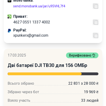
Моно банка:
send.monobank.ua/jar/u95VHL7f4
Приват:
4627 0551 1337 4002
PayPal:
xpunkerx@gmail.com
17.03.2025
Верифіковано 👌
Дві батареї DJI TB30 для 156 ОМБр
Всього зібрано
22 831 з 28 000 ₴
Зібрано через бот
19 969 ₴
Взяло участь
33 людей