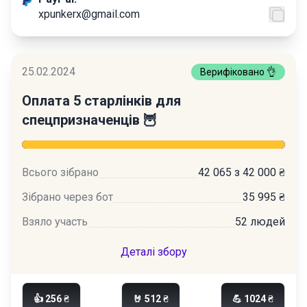
xpunkerx@gmail.com
25.02.2024
Верифіковано 👌
Оплата 5 старлінків для
спецпризначенців 🦉
Всього зібрано
42 065 з 42 000 ₴
Зібрано через бот
35 995 ₴
Взяло участь
52 людей
Деталі збору
👍 256 ₴
🤘 512 ₴
💪 1024 ₴