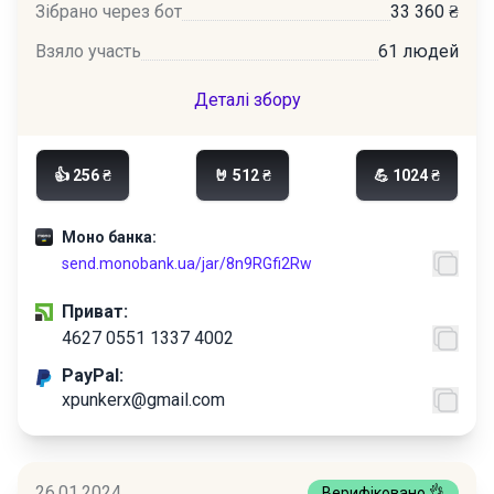
Зібрано через бот
33 360 ₴
Взяло участь
61 людей
Деталі збору
👍 256 ₴
🤘 512 ₴
💪 1024 ₴
Моно банка:
send.monobank.ua/jar/8n9RGfi2Rw
Приват:
4627 0551 1337 4002
PayPal:
xpunkerx@gmail.com
26.01.2024
Верифіковано 👌