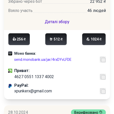
Зібрано через бот
22 952 ₴
Взяло участь
46 людей
Деталі збору
👍 256 ₴
🤘 512 ₴
💪 1024 ₴
Моно банка:
send.monobank.ua/jar/4rxDYvLFDE
Приват:
4627 0551 1337 4002
PayPal:
xpunkerx@gmail.com
28.10.2024
Верифіковано 👌