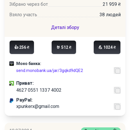
Зібрано через бот
21 959 ₴
Взяло участь
38 людей
Деталі збору
👍 256 ₴
🤘 512 ₴
💪 1024 ₴
Моно банка:
send.monobank.ua/jar/3gqkd9dQE2
Приват:
4627 0551 1337 4002
PayPal:
xpunkerx@gmail.com