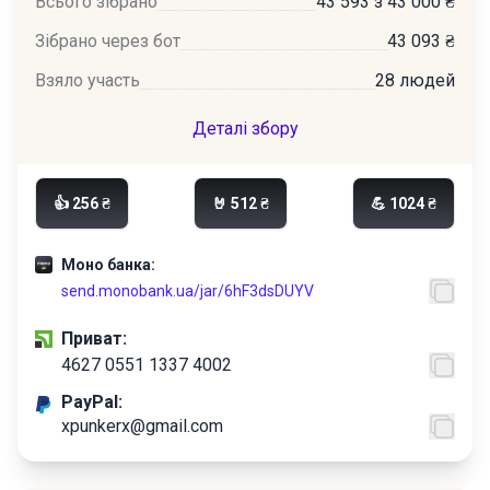
Всього зібрано
43 593 з 43 000 ₴
Зібрано через бот
43 093 ₴
Взяло участь
28 людей
Деталі збору
👍 256 ₴
🤘 512 ₴
💪 1024 ₴
Моно банка:
send.monobank.ua/jar/6hF3dsDUYV
Приват:
4627 0551 1337 4002
PayPal:
xpunkerx@gmail.com