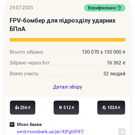
29.07.2025
Верифіковано 👌
FPV-бомбер для підрозділу ударних
БПлА
Всього зібрано
130 070 з 130 000 ₴
Зібрано через бот
16 362 ₴
Взяло участь
32 людей
Деталі збору
👍 256 ₴
🤘 512 ₴
💪 1024 ₴
Моно банка:
send.monobank.ua/jar/42FgtGPiFZ