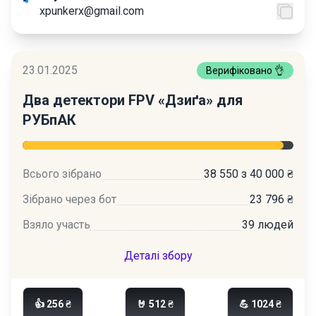
xpunkerx@gmail.com
23.01.2025
Верифіковано 👌
Два детектори FPV «Дзиґа» для
РУБпАК
Всього зібрано
38 550 з 40 000 ₴
Зібрано через бот
23 796 ₴
Взяло участь
39 людей
Деталі збору
👍 256 ₴
🤘 512 ₴
💪 1024 ₴