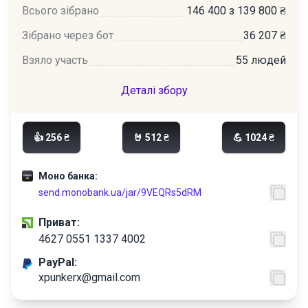
Всього зібрано
146 400 з 139 800 ₴
Зібрано через бот
36 207 ₴
Взяло участь
55 людей
Деталі збору
👍 256 ₴
🤘 512 ₴
💪 1024 ₴
Моно банка:
send.monobank.ua/jar/9VEQRs5dRM
Приват:
4627 0551 1337 4002
PayPal:
xpunkerx@gmail.com