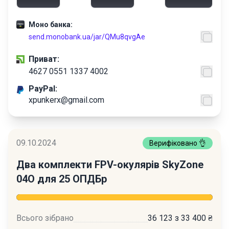
Моно банка:
send.monobank.ua/jar/QMu8qvgAe
Приват:
4627 0551 1337 4002
PayPal:
xpunkerx@gmail.com
09.10.2024
Верифіковано 👌
Два комплекти FPV-окулярів SkyZone
04O для 25 ОПДБр
Всього зібрано
36 123 з 33 400 ₴