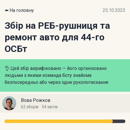
⬅️ На головну
25.10.2023
Збір на РЕБ-рушниця та
ремонт авто для 44-го
ОСБт
👌 Цей збір верифіковано — його організовано
людьми з якими команда боту знайома
безпосередньо або через одне рукопотискання
Вова Рожков
62 зборів
54 звітів