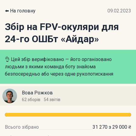
⬅️ На головну
09.02.2023
Збір на FPV-окуляри для
24-го ОШБт «Айдар»
👌 Цей збір верифіковано — його організовано
людьми з якими команда боту знайома
безпосередньо або через одне рукопотискання
Вова Рожков
62 зборів
54 звітів
Всього зібрано
31 270 з 29 000 ₴