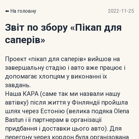
⬅️ На головну
2022-11-25
Звіт по збору
«Пікап для
саперів»
Проект «пікап для саперів» вийшов на
завершальну стадію і авто вже працює і
допомагає хлопцям у виконанні їх
завдань.
Наша КАРА (саме так ми назвали нашу
автівку) після життя у Фінляндії пройшла
шлях через Естонію (велика подяка Olena
Bastun і її партнерам в організації
придбання і доставки цього авто). Для
перегону через кордон була організована