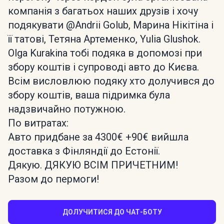
компанія з багатьох наших друзів і хочу
подякувати @Andrii Golub, Марина Нікітіна і
її татові, Тетяна Артеменко, Yulia Glushok.
Olga Kurakina тобі подяка в допомозі при
збору коштів і супроводі авто до Києва.
Всім висловлюю подяку хто долучився до
збору коштів, ваша підримка була
надзвичайно потужною.
По витратах:
Авто придбане за 4300€ +90€ вийшла
доставка з Фінляндії до Естонії.
Дякую. ДЯКУЮ ВСІМ ПРИЧЕТНИМ!
Разом до пермоги!
ДОЛУЧИТИСЯ ДО ЧАТ-БОТУ