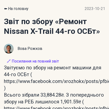
⬅️ На головну
2023-10-21
Звіт по збору
«Ремонт
Nissan X-Trail 44-го ОСБт»
Вова Рожков
🔗 Посилання на повний звіт
Звітуємо по збору на ремонт машини для
44-го ОСБт (
https://www.facebook.com/xrozhokx/posts/p
)
Всього зібрали 33,884.28₴. З попереднього
збору на РЕБ лишилося 1,901.59₴ (
https://www.facebook.com/xrozhokx/posts