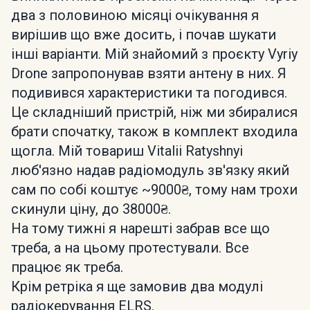
два з половиною місяці очікування я
вирішив що вже досить, і почав шукати
інші варіанти. Мій знайомий з проєкту Vyriy
Drone запропонував взяти антену в них. Я
подивився характеристики та погодився.
Це складніший пристрій, ніж ми збиралися
брати спочатку, також в комплект входила
щогла. Мій товариш Vitalii Ratyshnyi
люб'язно надав радіомодуль зв'язку який
сам по собі коштує ~9000₴, тому нам трохи
скинули ціну, до 38000₴.
На тому тижні я нарешті забрав все що
треба, а на цьому протестували. Все
працює як треба.
Крім ретріка я ще замовив два модулі
радіокерування ELRS.