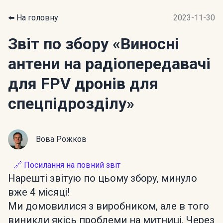
⬅️ На головну
2023-11-30
Звіт по збору
«Виносні
антени на радіопередавачі
для FPV дронів для
спецпідрозділу»
Вова Рожков
🔗 Посилання на повний звіт
Нарешті звітую по цьому збору, минуло
вже 4 місяці!
Ми домовилися з виробником, але в того
виникли якісь проблеми на митниці. Через