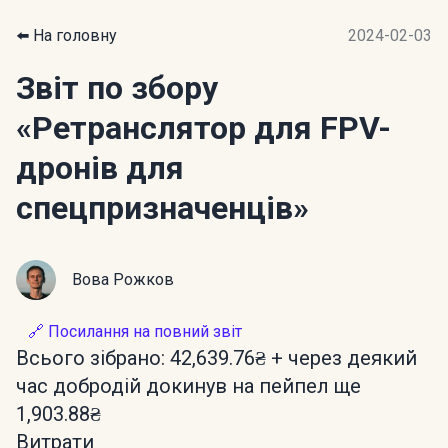
⬅️ На головну
2024-02-03
Звіт по збору
«Ретранслятор для FPV-
дронів для
спецпризначенців»
Вова Рожков
🔗 Посилання на повний звіт
Всього зібрано: 42,639.76₴ + через деякий
час добродій докинув на пейпел ще
1,903.88₴
Витрати