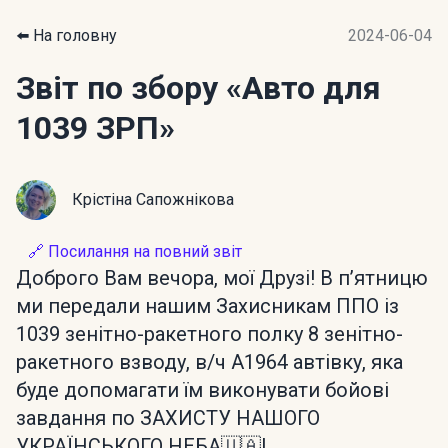
⬅️ На головну
2024-06-04
Звіт по збору
«Авто для
1039 ЗРП»
Крістіна Сапожнікова
🔗 Посилання на повний звіт
Доброго Вам вечора, мої Друзі! В пʼятницю
ми передали нашим Захисникам ППО із
1039 зенітно-ракетного полку 8 зенітно-
ракетного взводу, в/ч А1964 автівку, яка
буде допомагати їм виконувати бойові
завдання по ЗАХИСТУ НАШОГО
УКРАЇНСЬКОГО НЕБА🇺🇦!