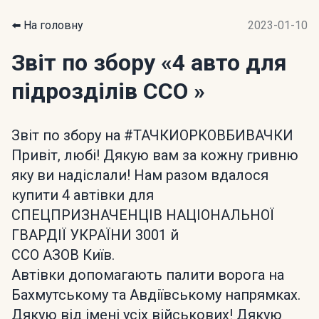
⬅️ На головну
2023-01-10
Звіт по збору
«4 авто для
підрозділів ССО »
Звіт по збору на #ТАЧКИОРКОВБИВАЧКИ
Привіт, любі! Дякую вам за кожну гривню
яку ви надіслали! Нам разом вдалося
купити 4 автівки для
СПЕЦПРИЗНАЧЕНЦІВ НАЦІОНАЛЬНОЇ
ГВАРДІЇ УКРАЇНИ 3001 й
ССО АЗОВ Київ.
Автівки допомагають палити ворога на
Бахмутському та Авдіївському напрямках.
Дякую від імені усіх військових! Дякую