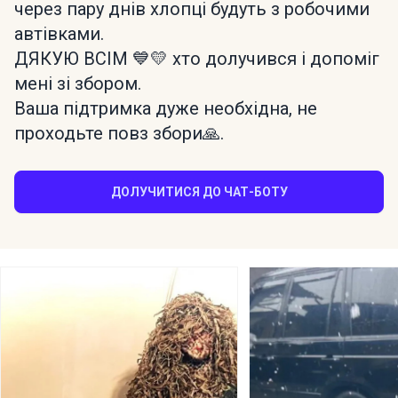
через пару днів хлопці будуть з робочими
автівками.
ДЯКУЮ ВСІМ 💙💛 хто долучився і допоміг
мені зі збором.
Ваша підтримка дуже необхідна, не
проходьте повз збори🙏.
ДОЛУЧИТИСЯ ДО ЧАТ-БОТУ