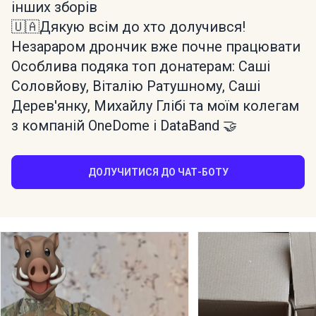
інших зборів
🇺🇦Дякую всім до хто долучився!
Незараром дрончик вже почне працювати
Особлива подяка топ донатерам: Саші
Соловйову, Віталію Ратушному, Саші
Дерев'янку, Михайлу Глібі та моїм колегам
з компаній OneDome і DataBand 🤝
ДОЛУЧИТИСЯ ДО ЧАТ-БОТУ