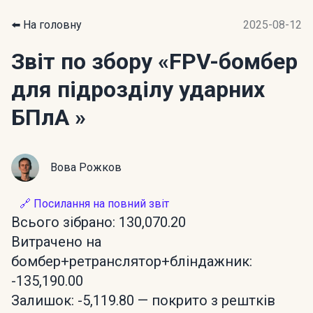
⬅️ На головну
2025-08-12
Звіт по збору
«FPV-бомбер
для підрозділу ударних
БПлА »
Вова Рожков
🔗 Посилання на повний звіт
Всього зібрано: 130,070.20
Витрачено на
бомбер+ретранслятор+бліндажник:
-135,190.00
Залишок: -5,119.80 — покрито з рештків