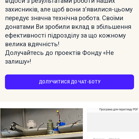
відоси з результатами роботи наших
захисників, але щоб вони зʼявилися-цьому
передує значна технічна робота. Своїми
донатами Ви зробили вклад в збільшення
ефективності підрозділу за що кожному
велика вдячність!
Долучайтесь до проектів Фонду «Не
залишу»!
ДОЛУЧИТИСЯ ДО ЧАТ-БОТУ