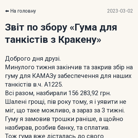
⬅️ На головну
2023-03-02
Звіт по збору
«Гума для
танкістів з Кракену»
Доброго дня друзі.
Минулого тижня закінчив та закрив збір на
гуму для КАМАЗу забеспечення для наших
танкістів в.ч. А1225.
Всі разом, назбирали 156 283,92 грн.
Шалені грощі, пів року тому, я і уявити не
міг, що таке можливо, а зараз за 3 тижні.
Гуму я замовив трошки раніше, а щойно
назбирав, розбив банку, та сплатив.
Тож гума вже дісталась до свого