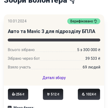
Збори волонтера 👇
10.01.2024
Верифіковано 👌
Авто та Mavic 3 для підрозділу БПЛА
Всього зібрано
5 з 300 000 ₴
Зібрано через бот
39 533 ₴
Взяло участь
69 людей
Деталі збору
👍 256 ₴
🤘 512 ₴
💪 1024 ₴
Моно банка: